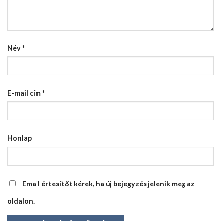
Név
*
E-mail cím
*
Honlap
Email értesítőt kérek, ha új bejegyzés jelenik meg az
oldalon.