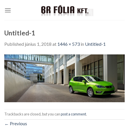
Skip
to
content
Untitled-1
Published
június 1, 2018
at
1446 × 573
in
Untitled-1
Trackbacks are closed, but you can
post a comment
.
←
Previous