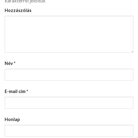
karakterrel jelöltük
Hozzászólás
Név
*
E-mail cím
*
Honlap