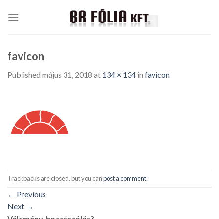
Skip
to
content
favicon
Published
május 31, 2018
at
134 × 134
in
favicon
Trackbacks are closed, but you can
post a comment
.
←
Previous
Next
→
Vélemény, hozzászólás?