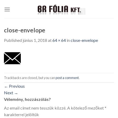
Skip
to
content
close-envelope
Published
június 1, 2018
at
64 × 64
in
close-envelope
Trackbacks are closed, but you can
post a comment
.
←
Previous
Next
→
Vélemény, hozzászólás?
Az email címet nem tesszük közzé.
A kötelező mezőket
*
karakterrel jelöltük