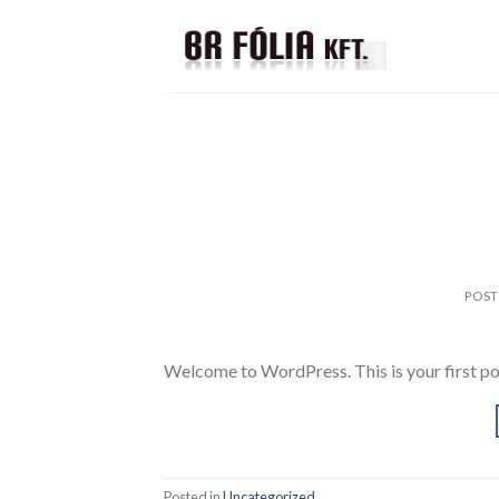
Skip
to
content
POS
Welcome to WordPress. This is your first post.
Posted in
Uncategorized